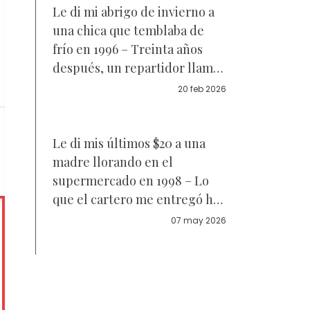
Le di mi abrigo de invierno a
una chica que temblaba de
frío en 1996 – Treinta años
después, un repartidor llamó
a mi puerta sosteniéndolo
20 feb 2026
Le di mis últimos $20 a una
madre llorando en el
supermercado en 1998 – Lo
que el cartero me entregó hoy
me dejó llorando en el suelo
07 may 2026