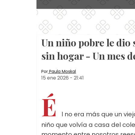
Un niño pobre le dio
sin hogar - Un mes de
Por
Paula Moskal
15 ene 2026
-
21:41
É
l no era más que un viej
niño que volvía a casa del col
momento entre nosotros reescri