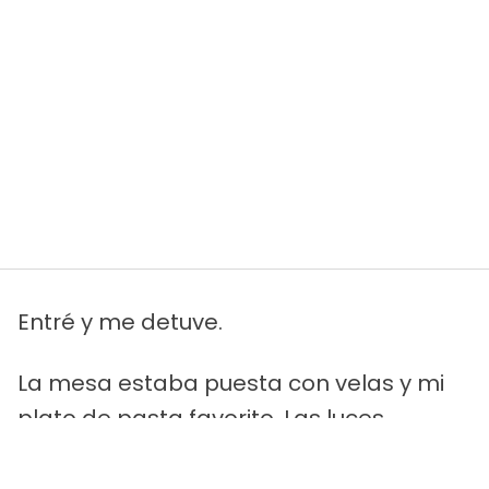
Entré y me detuve.
La mesa estaba puesta con velas y mi
plato de pasta favorito. Las luces
estaban tenues. Parecía casi romántico,
excepto porque Stella también estaba