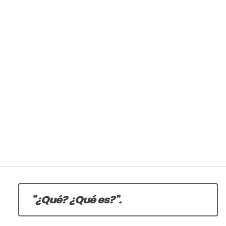
"¿Qué? ¿Qué es?".