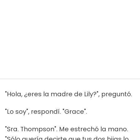
"Hola, ¿eres la madre de Lily?", preguntó.
"Lo soy", respondí. "Grace".
"Sra. Thompson". Me estrechó la mano.
"Sólo quería decirte que tus dos hijas lo