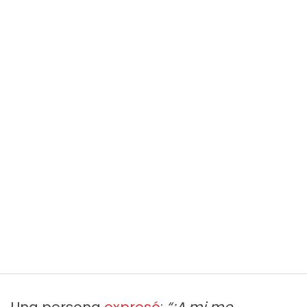
Una persona
expresó
:
“¡A mi me