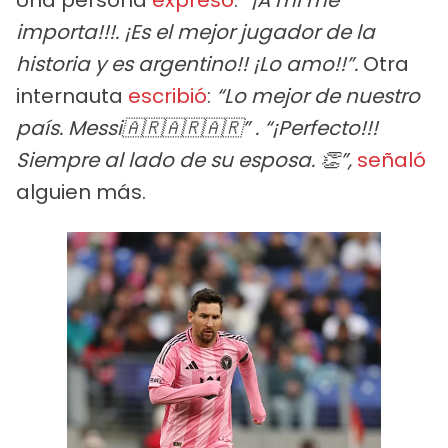
importa!!!. ¡Es el mejor jugador de la
historia y es argentino!! ¡Lo amo!!”.
Otra
internauta
escribió
:
“Lo mejor de nuestro
país. Messi🇦🇷🇦🇷🇦🇷” .
“¡Perfecto!!!
Siempre al lado de su esposa. 👏”,
señaló
alguien más.