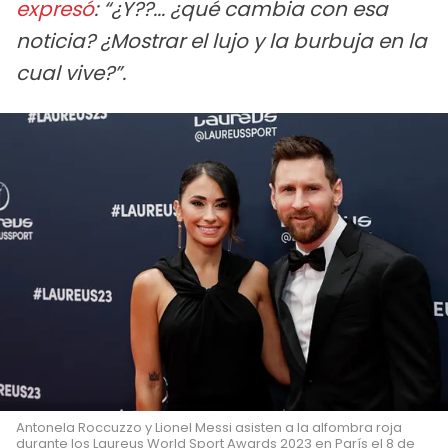
expresó
: “¿Y??... ¿qué cambia con esa
noticia? ¿Mostrar el lujo y la burbuja en la
cual vive?”.
Antonela Roccuzzo y Lionel Messi asisten a la alfombra roja
durante los Laureus World Sport Awards 2023 en París el 8 de