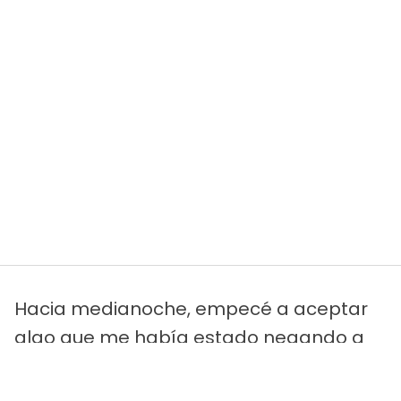
Hacia medianoche, empecé a aceptar
algo que me había estado negando a
nombrar.
Puede que Sarah nunca me lo
perdone.