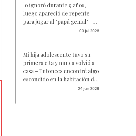
lo ignoró durante 9 años,
luego apareció de repente
para jugar al "papá genial" –
Cuando supe la verdadera
09 jul 2026
razón por la que regresó, tuve
que intervenir
Mi hija adolescente tuvo su
primera cita y nunca volvió a
casa – Entonces encontré algo
escondido en la habitación de
mi hijo
24 jun 2026