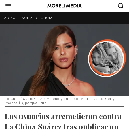
PÁGINA PRINCIPAL
NOTICIAS
"La China" Suárez | Cris Morena y su nieta, Mila | Fuente: Getty
Images | X/porqueTTarg
Los usuarios arremetieron contra
La China Suárez tras publicar un