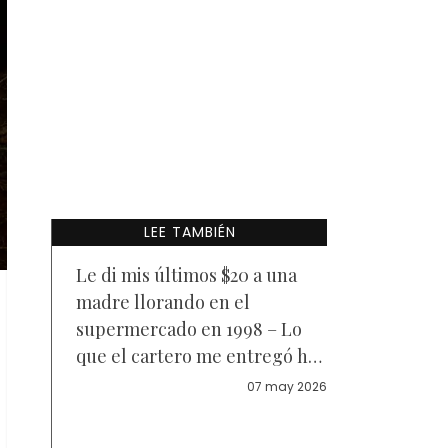
LEE TAMBIÉN
Le di mis últimos $20 a una
madre llorando en el
supermercado en 1998 – Lo
que el cartero me entregó hoy
me dejó llorando en el suelo
07 may 2026