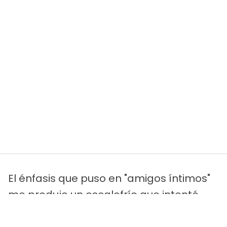
El énfasis que puso en "amigos íntimos"
me produjo un escalofrío que intenté
ignorar.