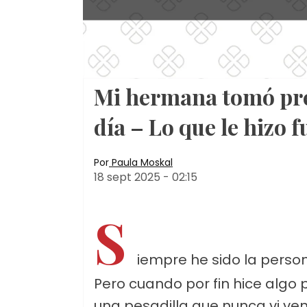
Mi hermana tomó pre
día – Lo que le hizo
Por
Paula Moskal
18 sept 2025
-
02:15
S
iempre he sido la person
Pero cuando por fin hice algo 
una pesadilla que nunca vi veni