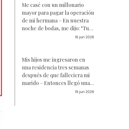
Me casé con un millonario
mayor para pagar la operación
de mi hermana – En nuestra
noche de bodas, me dijo: "Tu
hermana no está enferma. Y
16 jun 2026
eso es solo parte de la verdad"
Mis hijos me ingresaron en
una residencia tres semanas
después de que falleciera mi
marido – Entonces llegó una
desconocida y me dijo: "Tu
19 jun 2026
marido no te contó toda la
verdad. En su lugar, me envió
a mí"