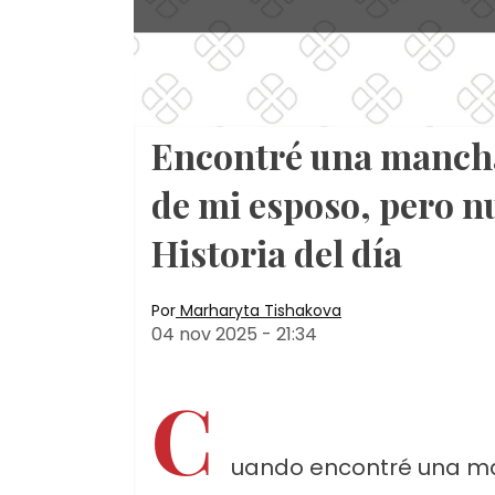
Encontré una mancha 
de mi esposo, pero n
Historia del día
Por
Marharyta Tishakova
04 nov 2025
-
21:34
C
uando encontré una man