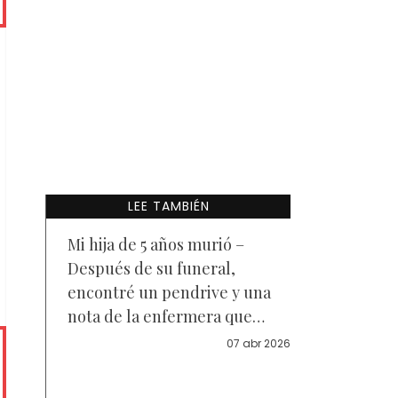
LEE TAMBIÉN
Mi hija de 5 años murió –
Después de su funeral,
encontré un pendrive y una
nota de la enfermera que
decía: "Tu esposo te miente.
07 abr 2026
Mira el vídeo"