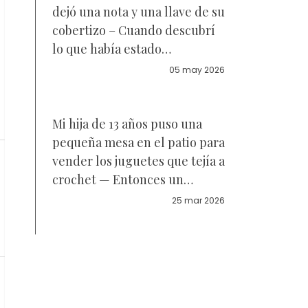
dejó una nota y una llave de su
cobertizo – Cuando descubrí
lo que había estado
guardando dentro, mis
05 may 2026
rodillas flaquearon
Mi hija de 13 años puso una
pequeña mesa en el patio para
vender los juguetes que tejía a
crochet — Entonces un
hombre en motocicleta se
25 mar 2026
detuvo y dijo: "He estado
buscando a tu madre durante
10 años"