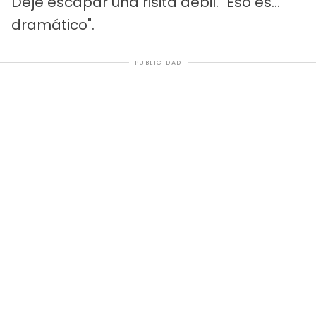
Dejé escapar una risita débil. "Eso es...
dramático".
PUBLICIDAD