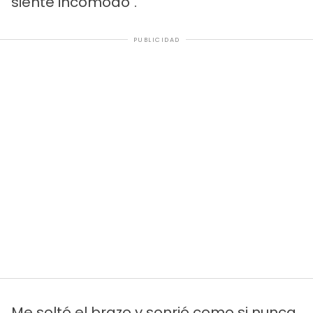
siente incómodo".
PUBLICIDAD
Me soltó el brazo y sonrió como si nunca