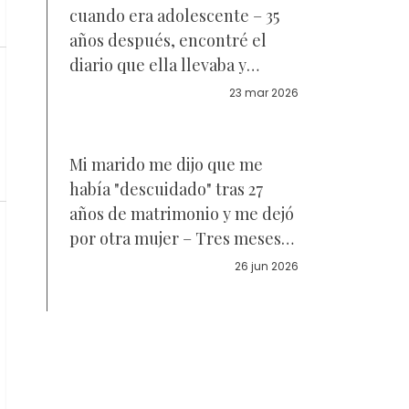
cuando era adolescente – 35
años después, encontré el
diario que ella llevaba y
finalmente entendí lo que
23 mar 2026
pasó ese día
Mi marido me dijo que me
había "descuidado" tras 27
años de matrimonio y me dejó
por otra mujer – Tres meses
después, apareció en mi
26 jun 2026
puerta gritando: "¿Cómo has
podido?"