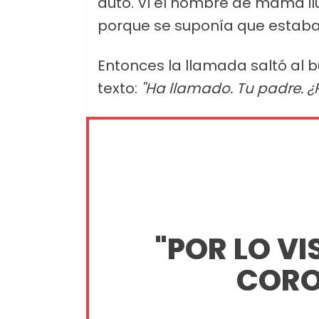
auto. Vi el nombre de mamá ilu
porque se suponía que estaba
Entonces la llamada saltó al 
texto:
"Ha llamado. Tu padre. ¿P
"POR LO VI
CORO 