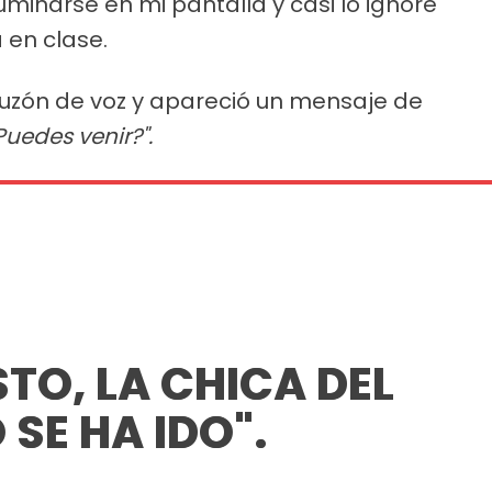
minarse en mi pantalla y casi lo ignoré
 en clase.
buzón de voz y apareció un mensaje de
uedes venir?".
STO, LA CHICA DEL
SE HA IDO".