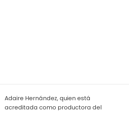
Adaire Hernández, quien está
acreditada como productora del
divertido y emotivo video, compartió en
su cuenta de Instagram
diversas