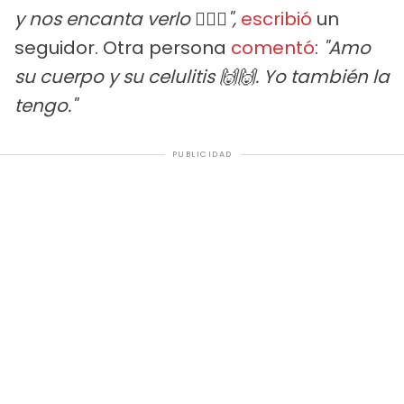
y nos encanta verlo ❤️‍🔥💯",
escribió
un
seguidor. Otra persona
comentó
:
"Amo
su cuerpo y su celulitis 🙌🙌. Yo también la
tengo."
PUBLICIDAD