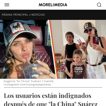
PÁGINA PRINCIPAL
NOTICIAS
Eugenia "la China" Suárez | Fuente:
instagram.com/sangrejaponesa
Los usuarios están indignados
después de que "la China" Suárez