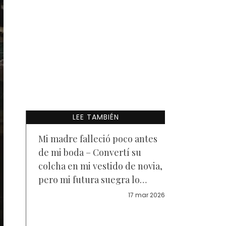
LEE TAMBIÉN
Mi madre falleció poco antes
de mi boda – Convertí su
colcha en mi vestido de novia,
pero mi futura suegra lo
estropeó, así que le di una
17 mar 2026
lección