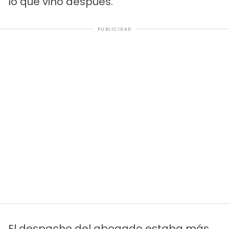
lo que vino después.
PUBLICIDAD
El despacho del abogado estaba más