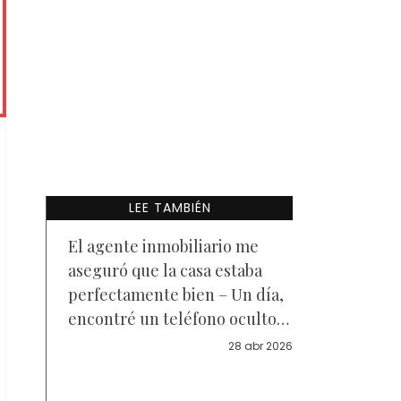
LEE TAMBIÉN
El agente inmobiliario me
aseguró que la casa estaba
perfectamente bien – Un día,
encontré un teléfono oculto
detrás de una pared falsa
28 abr 2026