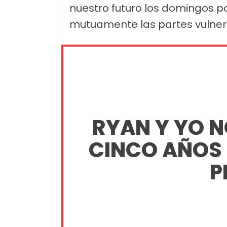
nuestro futuro los domingos 
mutuamente las partes vulnera
RYAN Y YO 
CINCO AÑOS
P