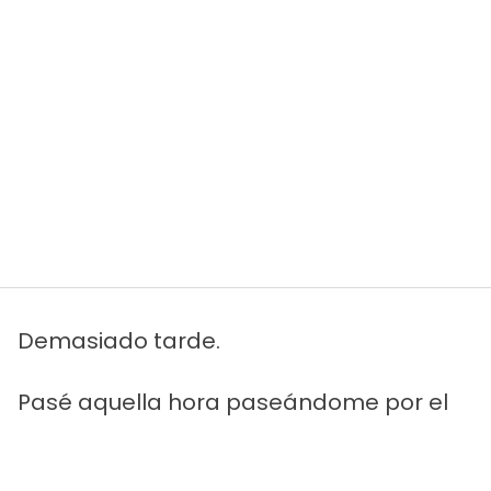
Demasiado tarde.
Pasé aquella hora paseándome por el
salón y haciendo mapas mentales de la
escena del crimen. Fiestas malas.