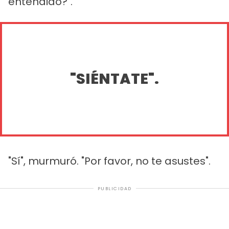
entendido?".
"SIÉNTATE".
"Sí", murmuró. "Por favor, no te asustes".
PUBLICIDAD