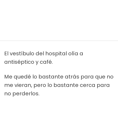
El vestíbulo del hospital olía a
antiséptico y café.
Me quedé lo bastante atrás para que no
me vieran, pero lo bastante cerca para
no perderlos.
Subieron al ascensor. Vi cómo se
iluminaban los números. Tercera planta.