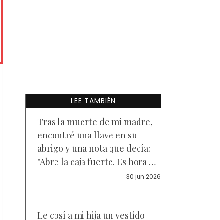
LEE TAMBIÉN
Tras la muerte de mi madre,
encontré una llave en su
abrigo y una nota que decía:
"Abre la caja fuerte. Es hora de
que descubras la verdad que
30 jun 2026
te he estado ocultando" – Lo
que encontré dentro casi me
dejó sin sentido
Le cosí a mi hija un vestido