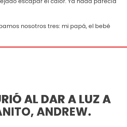
dejado escapar el calor. Ya nada parecía
bamos nosotros tres: mi papá, el bebé
IÓ AL DAR A LUZ A
ANITO, ANDREW.