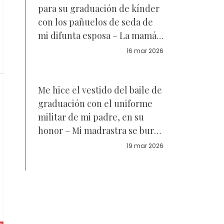
para su graduación de kínder
con los pañuelos de seda de
mi difunta esposa – La mamá
rica de una compañera me
16 mar 2026
llamó "patético", pero lo que
pasó después fue algo que
nadie en el pueblo olvidaría
Me hice el vestido del baile de
graduación con el uniforme
militar de mi padre, en su
honor – Mi madrastra se burló
de mí hasta que un oficial del
19 mar 2026
ejército llamó a la puerta y le
entregó una nota que la dejó
pálida