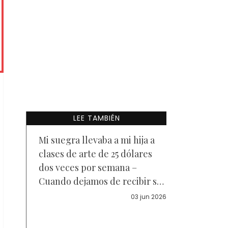
LEE TAMBIÉN
Mi suegra llevaba a mi hija a
clases de arte de 25 dólares
dos veces por semana –
Cuando dejamos de recibir sus
proyectos de arte, sospeché
03 jun 2026
que algo andaba mal