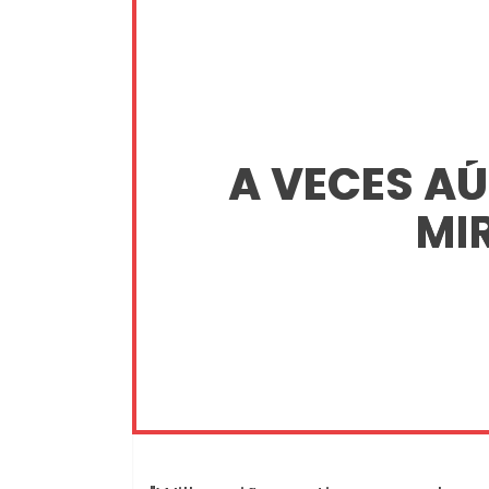
A VECES A
MI