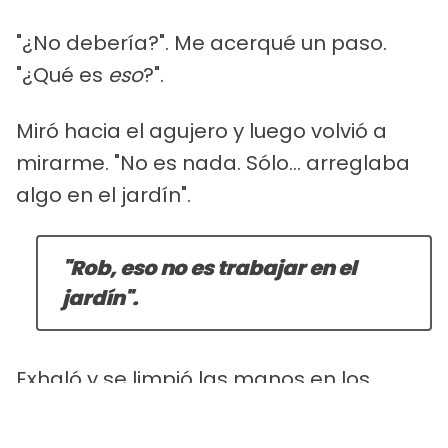
"¿No debería?". Me acerqué un paso.
"¿Qué es
eso
?".
Miró hacia el agujero y luego volvió a
mirarme. "No es nada. Sólo... arreglaba
algo en el jardín".
"Rob, eso no es trabajar en el
jardín".
Exhaló y se limpió las manos en los
vaqueros. "¿Puedes entrar? Te lo
explicaré en un minuto".