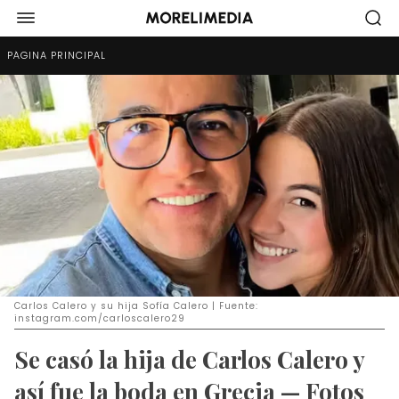
PÁGINA PRINCIPAL
Carlos Calero y su hija Sofía Calero | Fuente:
instagram.com/carloscalero29
Se casó la hija de Carlos Calero y
así fue la boda en Grecia — Fotos