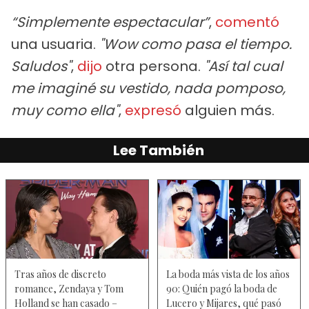
“Simplemente espectacular”
,
comentó
una usuaria.
"Wow como pasa el tiempo.
Saludos"
,
dijo
otra persona.
"Así tal cual
me imaginé su vestido, nada pomposo,
muy como ella"
,
expresó
alguien más.
Lee También
Tras años de discreto
La boda más vista de los años
romance, Zendaya y Tom
90: Quién pagó la boda de
Holland se han casado –
Lucero y Mijares, qué pasó