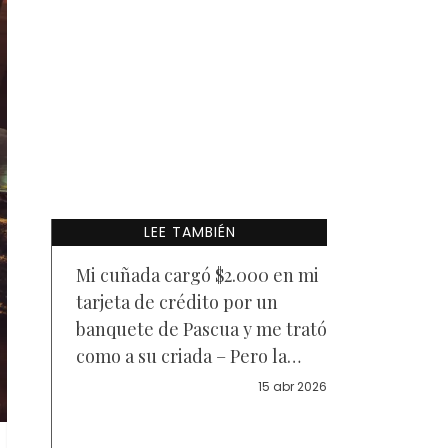
LEE TAMBIÉN
Mi cuñada cargó $2.000 en mi
tarjeta de crédito por un
banquete de Pascua y me trató
como a su criada – Pero la
sorpresa en el aeropuerto la
15 abr 2026
dejó llorando