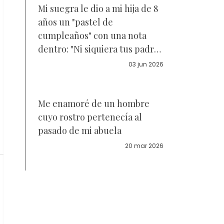
Mi suegra le dio a mi hija de 8
años un "pastel de
cumpleaños" con una nota
dentro: "Ni siquiera tus padres
biológicos te querían" – Un
03 jun 2026
minuto después, el karma la
puso en su lugar
Me enamoré de un hombre
cuyo rostro pertenecía al
pasado de mi abuela
20 mar 2026