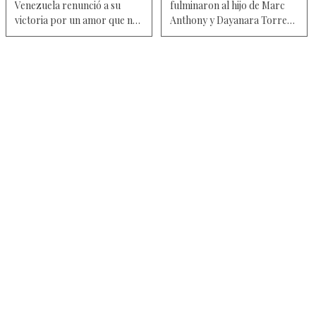
Venezuela renunció a su
fulminaron al hijo de Marc
victoria por un amor que no
Anthony y Dayanara Torres
funcionó
en su debut como modelo —
Video