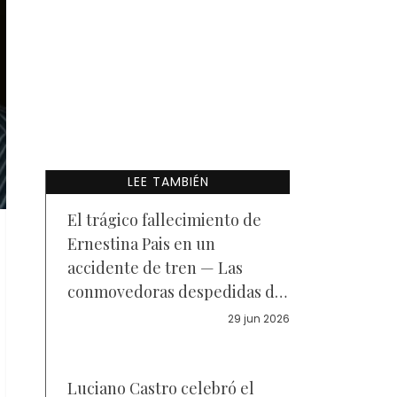
LEE TAMBIÉN
El trágico fallecimiento de
Ernestina Pais en un
accidente de tren — Las
conmovedoras despedidas de
su hijo Benicio y su ex pareja,
29 jun 2026
Alejandro Guyot, en redes
Luciano Castro celebró el