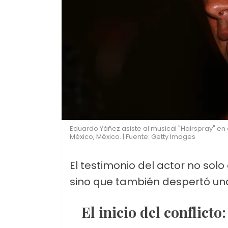
Eduardo Yáñez asiste al musical "Hairspray" en
México, México. | Fuente: Getty Images
El testimonio del actor no sol
sino que también despertó una
El inicio del conflicto: confianza quebrada por razones