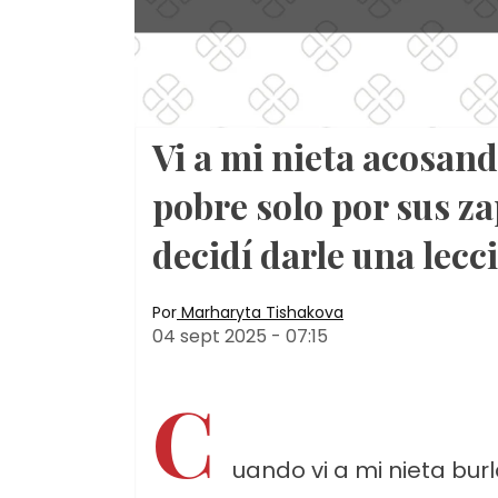
Vi a mi nieta acosan
pobre solo por sus z
decidí darle una lecc
Por
Marharyta Tishakova
04 sept 2025
-
07:15
C
uando vi a mi nieta b