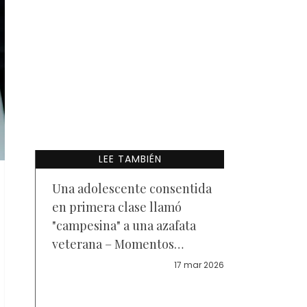
LEE TAMBIÉN
Una adolescente consentida
en primera clase llamó
"campesina" a una azafata
veterana – Momentos
después, aprendió una
17 mar 2026
lección a 9.000 metros de
altura