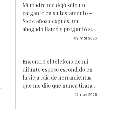
Mi madre me dejó sólo un
colgante en su testamento –
Siete años después, un
abogado llamó y preguntó si
todavía lo tenía
09 mar 2026
Encontré el teléfono de mi
difunto esposo escondido en
la vieja caja de herramientas
que me dijo que nunca tirara
— El último video que
21 may 2026
contenía fue grabado la noche
antes de que él falleciera