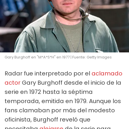
Gary Burghoff en "M*A*S*H" en 1977 | Fuente: Getty Images
Radar fue interpretado por el
aclamado
actor
Gary Burghoff desde el inicio de la
serie en 1972 hasta la séptima
temporada, emitida en 1979. Aunque los
fans clamaban por más del modesto
oficinista, Burghoff reveló que
necesitaba
alejarse
de la serie para