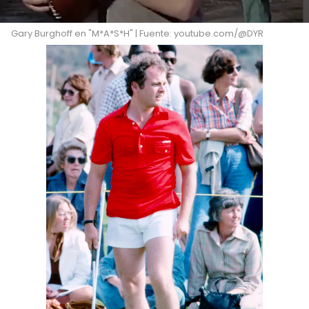
Gary Burghoff en "M*A*S*H" | Fuente: youtube.com/@DYR