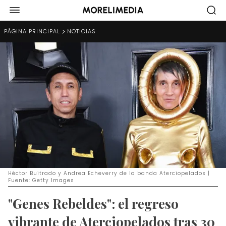
PÁGINA PRINCIPAL
NOTICIAS
Héctor Buitrado y Andrea Echeverry de la banda Aterciopelados |
Fuente: Getty Images
"Genes Rebeldes": el regreso
vibrante de Aterciopelados tras 30