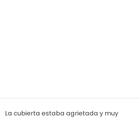
La cubierta estaba agrietada y muy
gastada. ¡Se parecía al de Tom!