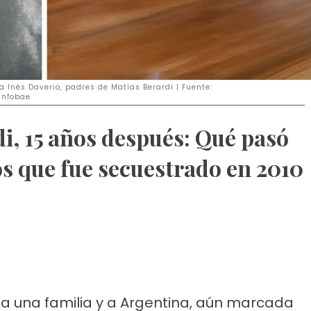
a Inés Daverio, padres de Matías Berardi | Fuente:
Infobae
di, 15 años después: Qué pasó
os que fue secuestrado en 2010
 a una familia y a Argentina, aún marcada