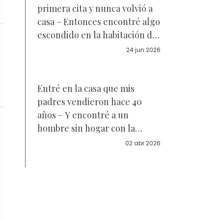
primera cita y nunca volvió a
casa – Entonces encontré algo
escondido en la habitación de
mi hijo
24 jun 2026
Entré en la casa que mis
padres vendieron hace 40
años – Y encontré a un
hombre sin hogar con la
misma marca de nacimiento
02 abr 2026
que yo