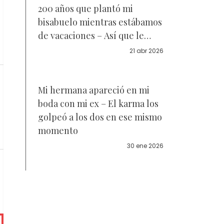
200 años que plantó mi
bisabuelo mientras estábamos
de vacaciones – Así que le
llevé un "regalo" que nunca
21 abr 2026
olvidará
Mi hermana apareció en mi
boda con mi ex – El karma los
golpeó a los dos en ese mismo
momento
30 ene 2026